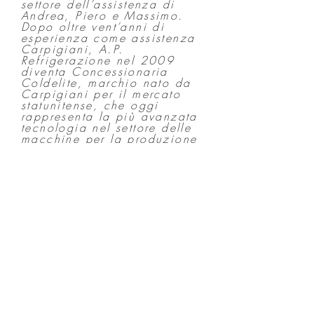
settore dell’assistenza di
Andrea, Piero e Massimo.
Dopo oltre vent’anni di
esperienza come assistenza
Carpigiani, A.P.
Refrigerazione nel 2009
diventa Concessionaria
Coldelite, marchio nato da
Carpigiani per il mercato
statunitense, che oggi
rappresenta la più avanzata
tecnologia nel settore delle
macchine per la produzione
del gelato artigianale.
Da quel momento in poi,
grazie ai numerosi clienti,
sviluppa una serie di
arredamenti di gelaterie, bar,
pasticcerie e pizzerie.
4
Ditte di Ristrutturazione